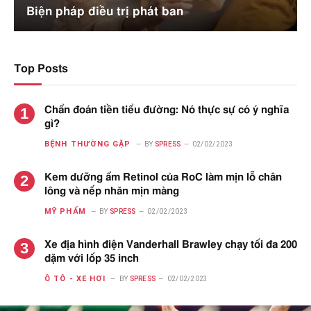
Biện pháp điều trị phát ban
Top Posts
Chẩn đoán tiền tiểu đường: Nó thực sự có ý nghĩa
gì?
BỆNH THƯỜNG GẶP
BY
SPRESS
02/02/2023
Kem dưỡng ẩm Retinol của RoC làm mịn lỗ chân
lông và nếp nhăn mịn màng
MỸ PHẨM
BY
SPRESS
02/02/2023
Xe địa hình điện Vanderhall Brawley chạy tối đa 200
dặm với lốp 35 inch
Ô TÔ - XE HƠI
BY
SPRESS
02/02/2023