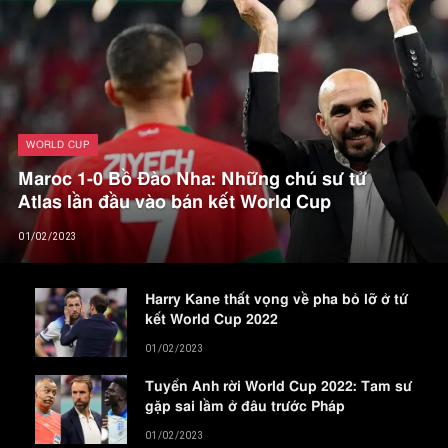
WORLD CUP
Maroc 1-0 Bồ Đào Nha: Những chú sư tử
Atlas lần đầu vào bán kết World Cup
01/02/2023
Harry Kane thất vọng về pha bỏ lỡ ở tứ
kết World Cup 2022
01/02/2023
Tuyển Anh rời World Cup 2022: Tam sư
gặp sai lầm ở đâu trước Pháp
01/02/2023