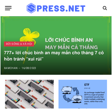
ĐỜI SỐNG & XÃ HỘI
777+ lời chúc bình an may mắn cho tháng 7 cô
hồn tránh “xui rủi”
XAMCHAN
16/08/2023