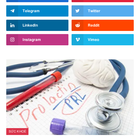
Telegram
Twitter
LinkedIn
Reddit
Instagram
Vimeo
SỨC KHOẺ