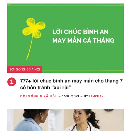
ĐỜI SỐNG & XÃ HỘI
777+ lời chúc bình an may mắn cho tháng 7
cô hồn tránh “xui rủi”
ĐỜI SỐNG & XÃ HỘI
16/08/2023
BY
XAMCHAN