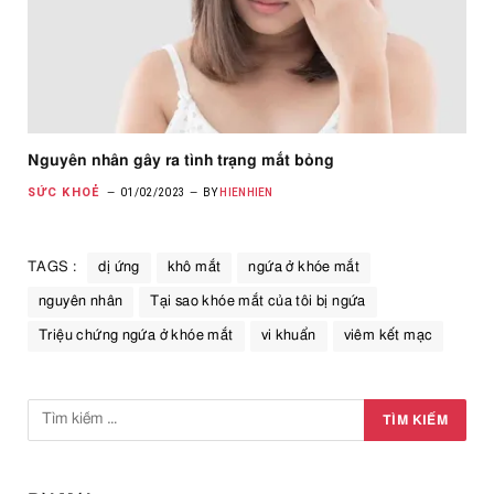
Nguyên nhân gây ra tình trạng mắt bỏng
SỨC KHOẺ
01/02/2023
BY
HIENHIEN
TAGS :
dị ứng
khô mắt
ngứa ở khóe mắt
nguyên nhân
Tại sao khóe mắt của tôi bị ngứa
Triệu chứng ngứa ở khóe mắt
vi khuẩn
viêm kết mạc