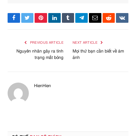
Facebook
Twitter
Pinterest
LinkedIn
Tumblr
Telegram
Email
Reddit
VKont
PREVIOUS ARTICLE
NEXT ARTICLE
Nguyên nhân gây ra tình
Mọi thứ bạn cần biết về ám
trạng mắt bỏng
ảnh
HienHien