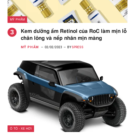
MỸ PHẨM
Kem dưỡng ẩm Retinol của RoC làm mịn lỗ
chân lông và nếp nhăn mịn màng
MỸ PHẨM
02/02/2023
BY
SPRESS
Ô TÔ - XE HƠI