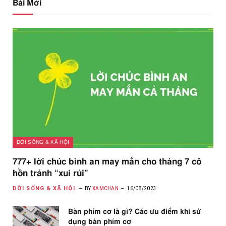
Bài Mới
ĐỜI SỐNG & XÃ HỘI
777+ lời chúc bình an may mắn cho tháng 7 cô
hồn tránh “xui rủi”
ĐỜI SỐNG & XÃ HỘI
BY
XAMCHAN
16/08/2023
Bàn phím cơ là gì? Các ưu điểm khi sử
dụng bàn phím cơ