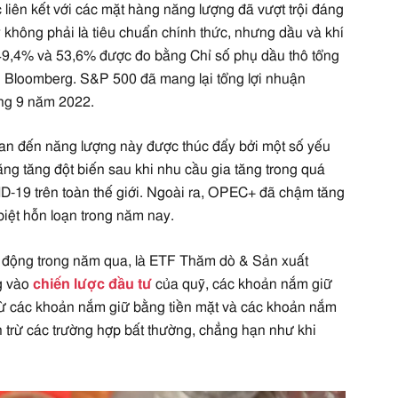
iên kết với các mặt hàng năng lượng đã vượt trội đáng
 không phải là tiêu chuẩn chính thức, nhưng dầu và khí
là 49,4% và 53,6% được đo bằng Chỉ số phụ dầu thô tổng
n Bloomberg. S&P 500 đã mang lại tổng lợi nhuận
áng 9 năm 2022.
an đến năng lượng này được thúc đẩy bởi một số yếu
xăng tăng đột biến sau khi nhu cầu gia tăng trong quá
VID-19 trên toàn thế giới. Ngoài ra, OPEC+ đã chậm tăng
biệt hỗn loạn trong năm nay.
ạt động trong năm qua, là ETF Thăm dò & Sản xuất
g vào
chiến lược đầu tư
của quỹ, các khoản nắm giữ
trừ các khoản nắm giữ bằng tiền mặt và các khoản nắm
trừ các trường hợp bất thường, chẳng hạn như khi