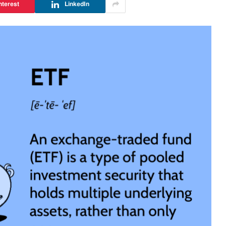
nterest
LinkedIn