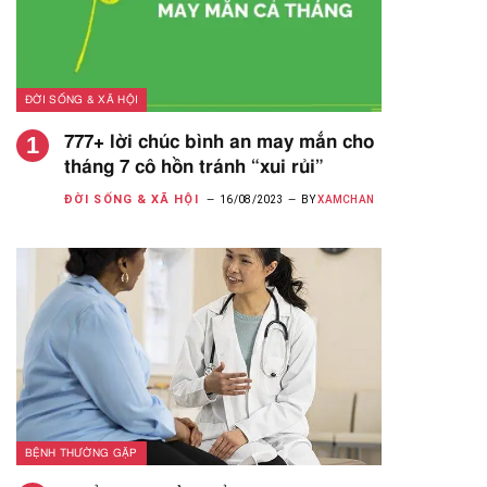
ĐỜI SỐNG & XÃ HỘI
777+ lời chúc bình an may mắn cho
tháng 7 cô hồn tránh “xui rủi”
ĐỜI SỐNG & XÃ HỘI
16/08/2023
BY
XAMCHAN
BỆNH THƯỜNG GẶP