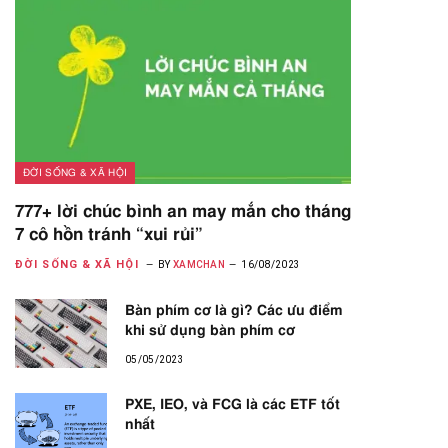
ĐỜI SỐNG & XÃ HỘI
777+ lời chúc bình an may mắn cho tháng
7 cô hồn tránh “xui rủi”
ĐỜI SỐNG & XÃ HỘI
BY
XAMCHAN
16/08/2023
Bàn phím cơ là gì? Các ưu điểm
khi sử dụng bàn phím cơ
05/05/2023
PXE, IEO, và FCG là các ETF tốt
nhất