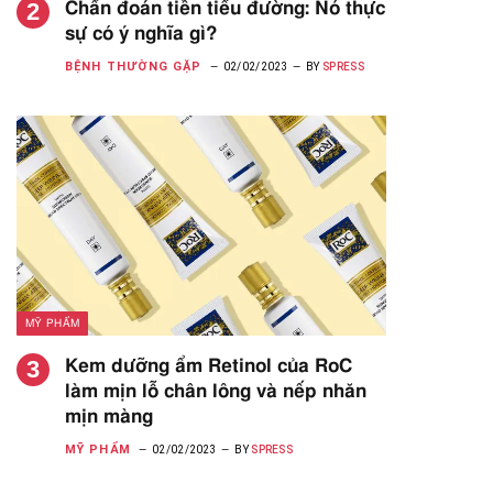
Chẩn đoán tiền tiểu đường: Nó thực
sự có ý nghĩa gì?
BỆNH THƯỜNG GẶP
02/02/2023
BY
SPRESS
MỸ PHẨM
Kem dưỡng ẩm Retinol của RoC
làm mịn lỗ chân lông và nếp nhăn
mịn màng
MỸ PHẨM
02/02/2023
BY
SPRESS