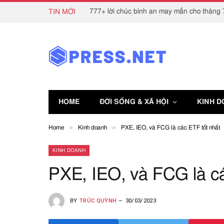
777+ lời chúc bình an may mắn cho tháng 7
TIN MỚI
HOME
ĐỜI SỐNG & XÃ HỘI
KINH 
»
»
Home
Kinh doanh
PXE, IEO, và FCG là các ETF tốt nhất
KINH DOANH
PXE, IEO, và FCG là cá
BY
TRÚC QUỲNH
30/03/2023