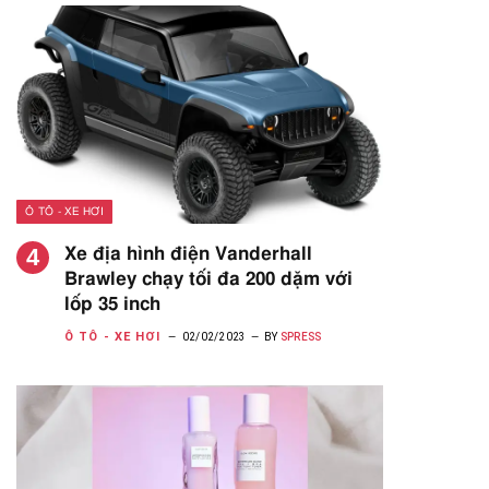
Ô TÔ - XE HƠI
Xe địa hình điện Vanderhall
Brawley chạy tối đa 200 dặm với
lốp 35 inch
Ô TÔ - XE HƠI
02/02/2023
BY
SPRESS