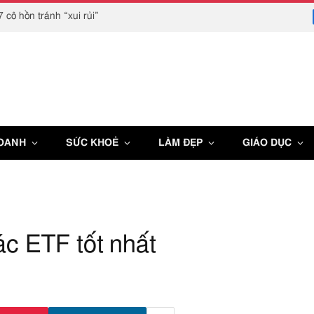
 cô hồn tránh “xui rủi”
DOANH
SỨC KHOẺ
LÀM ĐẸP
GIÁO DỤC
c ETF tốt nhất