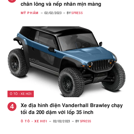
chân lông và nếp nhăn mịn màng
MỸ PHẨM
02/02/2023
BY
SPRESS
Ô TÔ - XE HƠI
Xe địa hình điện Vanderhall Brawley chạy
tối đa 200 dặm với lốp 35 inch
Ô TÔ - XE HƠI
02/02/2023
BY
SPRESS