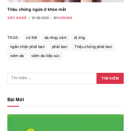
Triệu chứng ngứa ở khóe mắt
SỨC KHOẺ
01/02/2023
BY
HIENHIEN
TAGS :
có thể
da nhạy cảm
dị ứng
ngăn chặn phát ban
phát ban
Triệu chứng phát ban
viêm da
viêm da tiếp xúc
Bài Mới