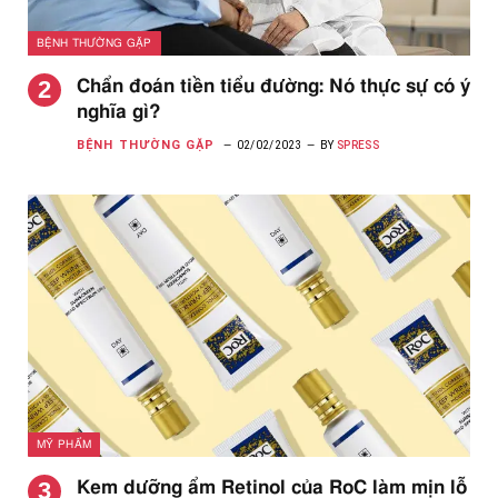
BỆNH THƯỜNG GẶP
Chẩn đoán tiền tiểu đường: Nó thực sự có ý
nghĩa gì?
BỆNH THƯỜNG GẶP
02/02/2023
BY
SPRESS
MỸ PHẨM
Kem dưỡng ẩm Retinol của RoC làm mịn lỗ