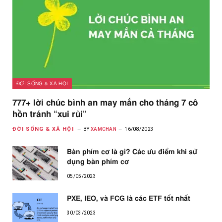
ĐỜI SỐNG & XÃ HỘI
777+ lời chúc bình an may mắn cho tháng 7 cô
hồn tránh “xui rủi”
ĐỜI SỐNG & XÃ HỘI
BY
XAMCHAN
16/08/2023
Bàn phím cơ là gì? Các ưu điểm khi sử
dụng bàn phím cơ
05/05/2023
PXE, IEO, và FCG là các ETF tốt nhất
30/03/2023