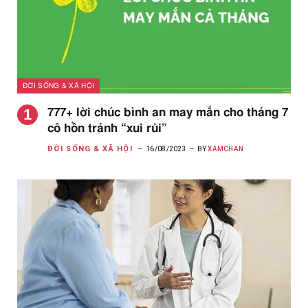
ĐỜI SỐNG & XÃ HỘI
777+ lời chúc bình an may mắn cho tháng 7
cô hồn tránh “xui rủi”
ĐỜI SỐNG & XÃ HỘI
16/08/2023
BY
XAMCHAN