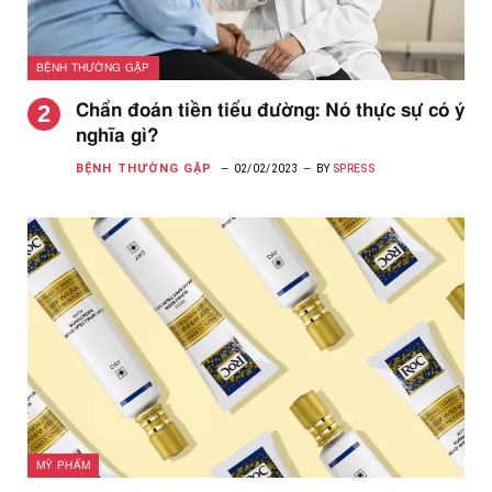
BỆNH THƯỜNG GẶP
Chẩn đoán tiền tiểu đường: Nó thực sự có ý
nghĩa gì?
BỆNH THƯỜNG GẶP
02/02/2023
BY
SPRESS
MỸ PHẨM