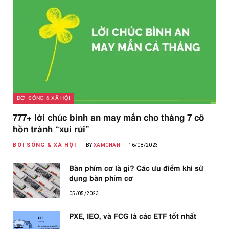
ĐỜI SỐNG & XÃ HỘI
777+ lời chúc bình an may mắn cho tháng 7 cô
hồn tránh “xui rủi”
ĐỜI SỐNG & XÃ HỘI
BY
XAMCHAN
16/08/2023
Bàn phím cơ là gì? Các ưu điểm khi sử
dụng bàn phím cơ
05/05/2023
PXE, IEO, và FCG là các ETF tốt nhất