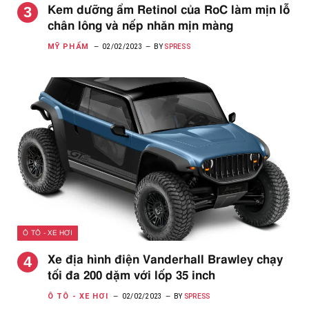
Kem dưỡng ẩm Retinol của RoC làm mịn lỗ
chân lông và nếp nhăn mịn màng
MỸ PHẨM
02/02/2023
BY
SPRESS
Ô TÔ - XE HƠI
Xe địa hình điện Vanderhall Brawley chạy
tối đa 200 dặm với lốp 35 inch
Ô TÔ - XE HƠI
02/02/2023
BY
SPRESS