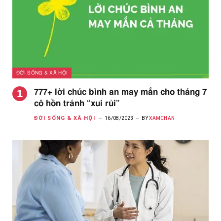
ĐỜI SỐNG & XÃ HỘI
777+ lời chúc bình an may mắn cho tháng 7
cô hồn tránh “xui rủi”
ĐỜI SỐNG & XÃ HỘI
16/08/2023
BY
XAMCHAN