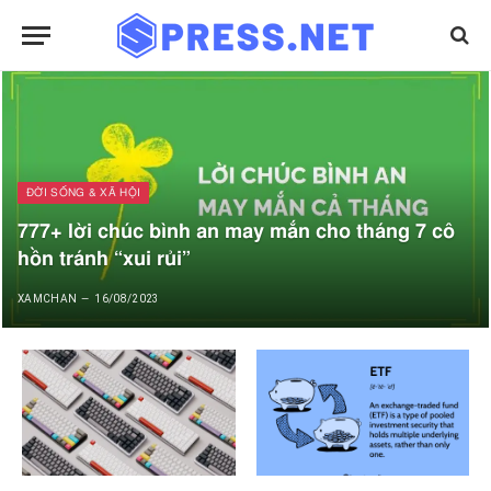
ĐỜI SỐNG & XÃ HỘI
777+ lời chúc bình an may mắn cho tháng 7 cô
hồn tránh “xui rủi”
XAMCHAN
16/08/2023