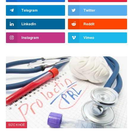
Telegram
Twitter
LinkedIn
Reddit
Instagram
Vimeo
SỨC KHOẺ