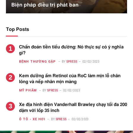
Biện pháp điều trị phát ban
Top Posts
Chẩn đoán tiền tiểu đường: Nó thực sự có ý nghĩa
gì?
BỆNH THƯỜNG GẶP
BY
SPRESS
02/02/2023
Kem dưỡng ẩm Retinol của RoC làm mịn lỗ chân
lông và nếp nhăn mịn màng
MỸ PHẨM
BY
SPRESS
02/02/2023
Xe địa hình điện Vanderhall Brawley chạy tối đa 200
dặm với lốp 35 inch
Ô TÔ - XE HƠI
BY
SPRESS
02/02/2023