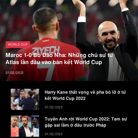
WORLD CUP
Maroc 1-0 Bồ Đào Nha: Những chú sư tử
Atlas lần đầu vào bán kết World Cup
01/02/2023
Harry Kane thất vọng về pha bỏ lỡ ở tứ
kết World Cup 2022
01/02/2023
Tuyển Anh rời World Cup 2022: Tam sư
gặp sai lầm ở đâu trước Pháp
01/02/2023