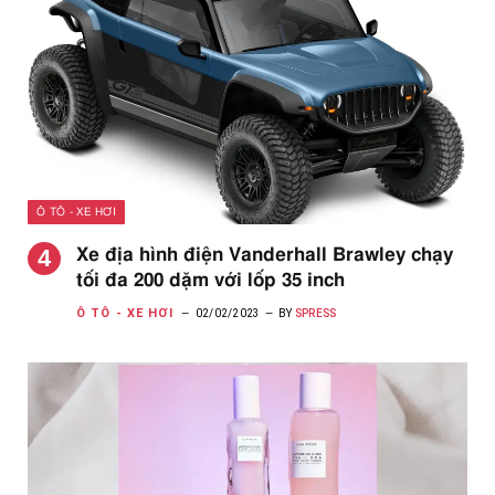
Ô TÔ - XE HƠI
Xe địa hình điện Vanderhall Brawley chạy
tối đa 200 dặm với lốp 35 inch
Ô TÔ - XE HƠI
02/02/2023
BY
SPRESS