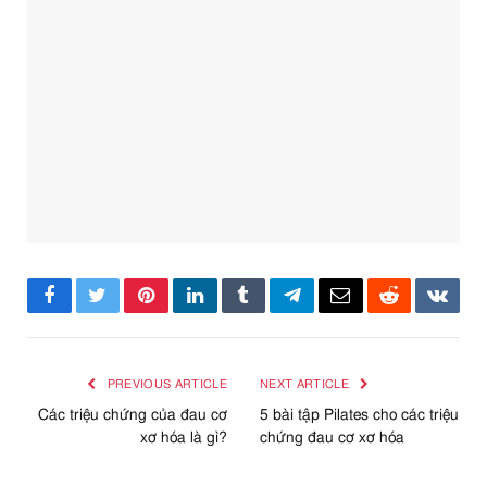
Facebook
Twitter
Pinterest
LinkedIn
Tumblr
Telegram
Email
Reddit
VKont
PREVIOUS ARTICLE
NEXT ARTICLE
Các triệu chứng của đau cơ
5 bài tập Pilates cho các triệu
xơ hóa là gì?
chứng đau cơ xơ hóa