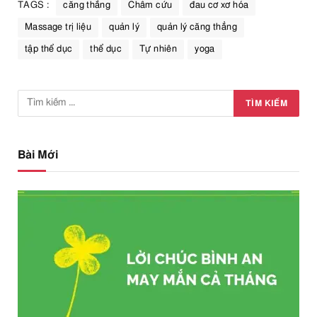
TAGS :
căng thẳng
Châm cứu
đau cơ xơ hóa
Massage trị liệu
quản lý
quản lý căng thẳng
tập thể dục
thể dục
Tự nhiên
yoga
Bài Mới