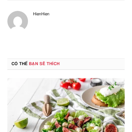
HienHien
CÓ THỂ
BẠN SẼ THÍCH