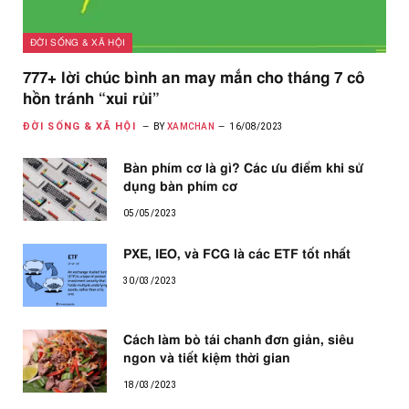
ĐỜI SỐNG & XÃ HỘI
777+ lời chúc bình an may mắn cho tháng 7 cô
hồn tránh “xui rủi”
ĐỜI SỐNG & XÃ HỘI
BY
XAMCHAN
16/08/2023
Bàn phím cơ là gì? Các ưu điểm khi sử
dụng bàn phím cơ
05/05/2023
PXE, IEO, và FCG là các ETF tốt nhất
30/03/2023
Cách làm bò tái chanh đơn giản, siêu
ngon và tiết kiệm thời gian
18/03/2023