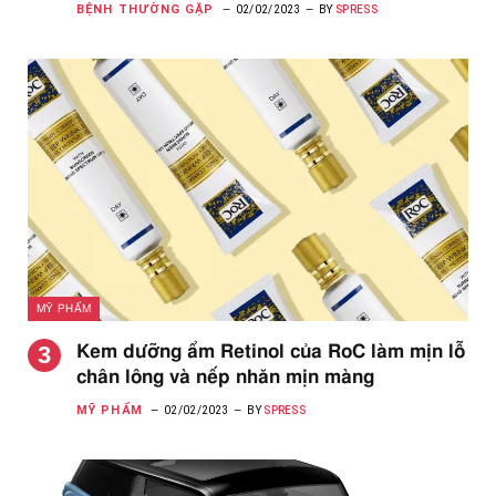
BỆNH THƯỜNG GẶP
02/02/2023
BY
SPRESS
MỸ PHẨM
Kem dưỡng ẩm Retinol của RoC làm mịn lỗ
chân lông và nếp nhăn mịn màng
MỸ PHẨM
02/02/2023
BY
SPRESS