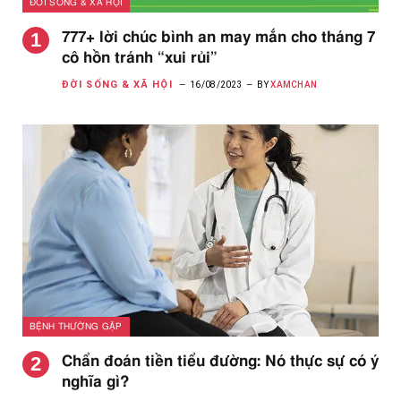
ĐỜI SỐNG & XÃ HỘI
777+ lời chúc bình an may mắn cho tháng 7
cô hồn tránh “xui rủi”
ĐỜI SỐNG & XÃ HỘI
16/08/2023
BY
XAMCHAN
BỆNH THƯỜNG GẶP
Chẩn đoán tiền tiểu đường: Nó thực sự có ý
nghĩa gì?