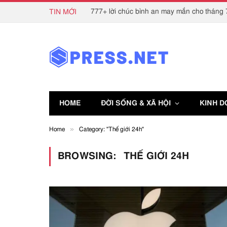
777+ lời chúc bình an may mắn cho tháng 7
TIN MỚI
HOME
ĐỜI SỐNG & XÃ HỘI
KINH 
»
Home
Category: "Thế giới 24h"
BROWSING:
THẾ GIỚI 24H