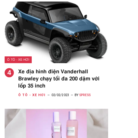
Ô TÔ - XE HƠI
Xe địa hình điện Vanderhall
Brawley chạy tối đa 200 dặm với
lốp 35 inch
Ô TÔ - XE HƠI
02/02/2023
BY
SPRESS