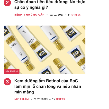
Chẩn đoán tiền tiểu đường: Nó thực
sự có ý nghĩa gì?
BỆNH THƯỜNG GẶP
02/02/2023
BY
SPRESS
MỸ PHẨM
Kem dưỡng ẩm Retinol của RoC
làm mịn lỗ chân lông và nếp nhăn
mịn màng
MỸ PHẨM
02/02/2023
BY
SPRESS