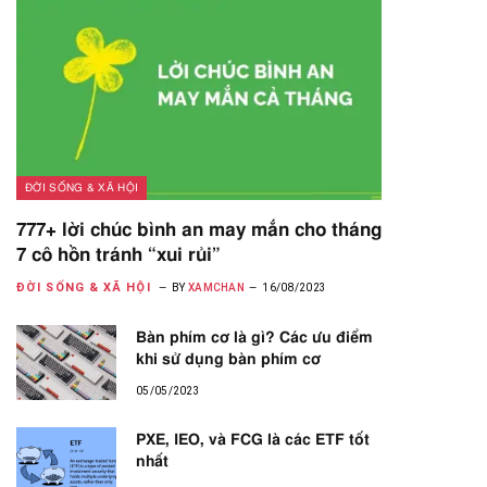
ĐỜI SỐNG & XÃ HỘI
777+ lời chúc bình an may mắn cho tháng
7 cô hồn tránh “xui rủi”
ĐỜI SỐNG & XÃ HỘI
BY
XAMCHAN
16/08/2023
Bàn phím cơ là gì? Các ưu điểm
khi sử dụng bàn phím cơ
05/05/2023
PXE, IEO, và FCG là các ETF tốt
nhất