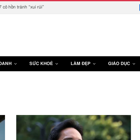
 cô hồn tránh “xui rủi”
DOANH
SỨC KHOẺ
LÀM ĐẸP
GIÁO DỤC