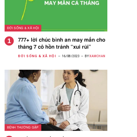
ĐỜI SỐNG & XÃ HỘI
777+ lời chúc bình an may mắn cho
tháng 7 cô hồn tránh “xui rủi”
ĐỜI SỐNG & XÃ HỘI
16/08/2023
BY
XAMCHAN
BỆNH THƯỜNG GẶP