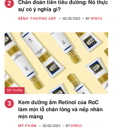
Chẩn đoán tiền tiểu đường: Nó thực
sự có ý nghĩa gì?
BỆNH THƯỜNG GẶP
02/02/2023
BY
SPRESS
MỸ PHẨM
Kem dưỡng ẩm Retinol của RoC
làm mịn lỗ chân lông và nếp nhăn
mịn màng
MỸ PHẨM
02/02/2023
BY
SPRESS