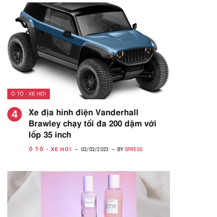
Ô TÔ - XE HƠI
Xe địa hình điện Vanderhall
Brawley chạy tối đa 200 dặm với
lốp 35 inch
Ô TÔ - XE HƠI
02/02/2023
BY
SPRESS