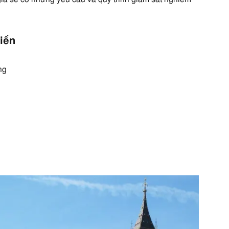
iến
ng