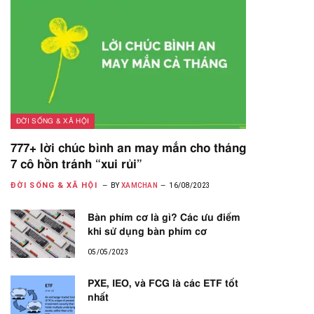
ĐỜI SỐNG & XÃ HỘI
777+ lời chúc bình an may mắn cho tháng
7 cô hồn tránh “xui rủi”
ĐỜI SỐNG & XÃ HỘI
BY
XAMCHAN
16/08/2023
Bàn phím cơ là gì? Các ưu điểm
khi sử dụng bàn phím cơ
05/05/2023
PXE, IEO, và FCG là các ETF tốt
nhất