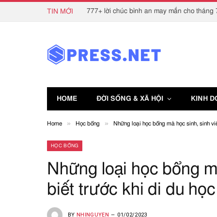
777+ lời chúc bình an may mắn cho tháng 7
TIN MỚI
HOME
ĐỜI SỐNG & XÃ HỘI
KINH 
»
»
Home
Học bổng
Những loại học bổng mà học sinh, sinh viê
HỌC BỔNG
Những loại học bổng mà
biết trước khi di du học
BY
NHINGUYEN
01/02/2023