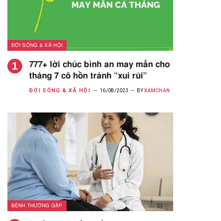
ĐỜI SỐNG & XÃ HỘI
777+ lời chúc bình an may mắn cho
tháng 7 cô hồn tránh “xui rủi”
ĐỜI SỐNG & XÃ HỘI
16/08/2023
BY
XAMCHAN
BỆNH THƯỜNG GẶP