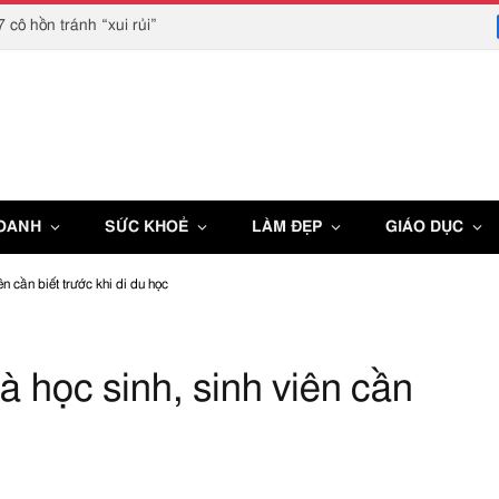
 cô hồn tránh “xui rủi”
DOANH
SỨC KHOẺ
LÀM ĐẸP
GIÁO DỤC
n cần biết trước khi di du học
 học sinh, sinh viên cần