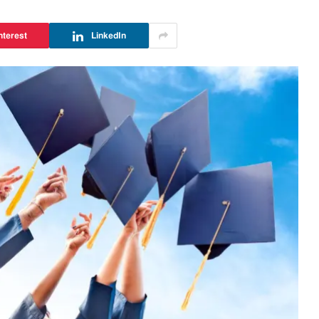
nterest
LinkedIn