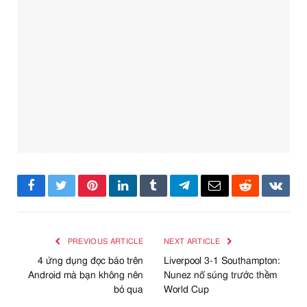
Facebook
Twitter
Pinterest
LinkedIn
Tumblr
Telegram
Email
Reddit
VKont
PREVIOUS ARTICLE
NEXT ARTICLE
4 ứng dụng đọc báo trên
Liverpool 3-1 Southampton:
Android mà bạn không nên
Nunez nổ súng trước thềm
bỏ qua
World Cup