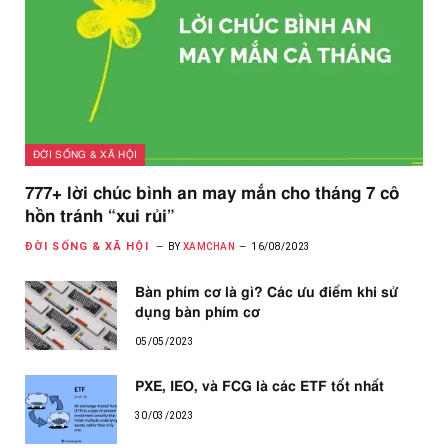
ĐỜI SỐNG & XÃ HỘI
777+ lời chúc bình an may mắn cho tháng 7 cô
hồn tránh “xui rủi”
ĐỜI SỐNG & XÃ HỘI
BY
XAMCHAN
16/08/2023
Bàn phím cơ là gì? Các ưu điểm khi sử
dụng bàn phím cơ
05/05/2023
PXE, IEO, và FCG là các ETF tốt nhất
30/03/2023