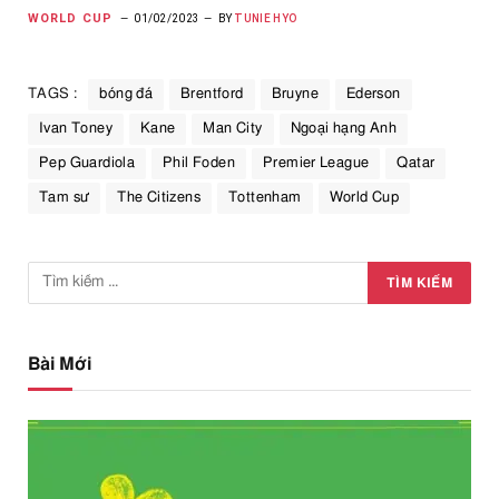
WORLD CUP
01/02/2023
BY
TUNIE HYO
TAGS :
bóng đá
Brentford
Bruyne
Ederson
Ivan Toney
Kane
Man City
Ngoại hạng Anh
Pep Guardiola
Phil Foden
Premier League
Qatar
Tam sư
The Citizens
Tottenham
World Cup
Bài Mới