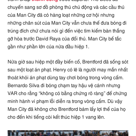
chuyển sang sơ đồ phòng thủ chủ động và các cầu thủ
của Man City đã có hàng loạt những cơ hội nhưng
những chân sút của Man City vẫn chưa thể đưa bóng đi
trúng đích chứ chưa nói gì đến việc tìm kiếm bàn thắng
gỡ hòa trước David Raya của đối thủ. Man City bế tắc
gần như phần lớn của nửa đầu hiệp 1.
Nửa giờ sau hiệp một đầy biến cố, Brentford đã sống sót
sau một loạt án phạt. Henry có lẽ là người may mắn nhất
thoát khỏi án phạt dùng tay chơi bóng trong vòng cấm.
Bernardo Silva đi bóng chạm tay hậu vệ cánh nhưng
VAR cho rằng “không có bằng chứng rõ ràng” để chứng
minh hành vi phạm lỗi diễn ra trong vòng cấm. Dù vậy
Man City đã không cho Brentford bám lấy lợi thế của họ
cho đến khi tiếng còi kết thúc hiệp 1 vang lên.