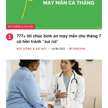
ĐỜI SỐNG & XÃ HỘI
777+ lời chúc bình an may mắn cho tháng 7
cô hồn tránh “xui rủi”
ĐỜI SỐNG & XÃ HỘI
16/08/2023
BY
XAMCHAN