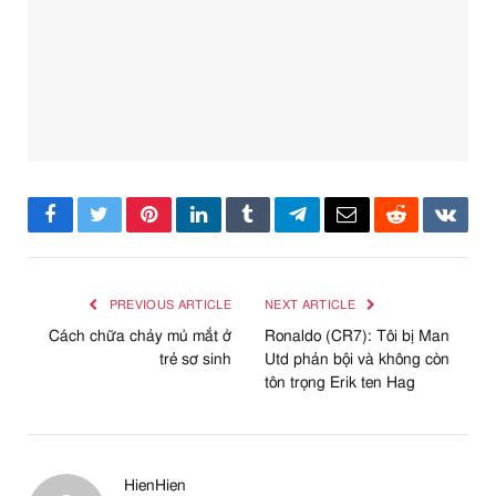
Facebook
Twitter
Pinterest
LinkedIn
Tumblr
Telegram
Email
Reddit
VKont
PREVIOUS ARTICLE
NEXT ARTICLE
Cách chữa chảy mủ mắt ở
Ronaldo (CR7): Tôi bị Man
trẻ sơ sinh
Utd phản bội và không còn
tôn trọng Erik ten Hag
HienHien