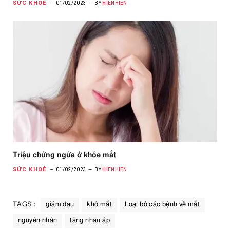
SỨC KHOẺ
01/02/2023
BY
HIENHIEN
Triệu chứng ngứa ở khóe mắt
SỨC KHOẺ
01/02/2023
BY
HIENHIEN
TAGS :
giảm đau
khô mắt
Loại bỏ các bệnh về mắt
nguyên nhân
tăng nhãn áp