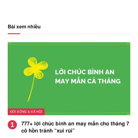
Bài xem nhiều
ĐỜI SỐNG & XÃ HỘI
777+ lời chúc bình an may mắn cho tháng 7
cô hồn tránh “xui rủi”