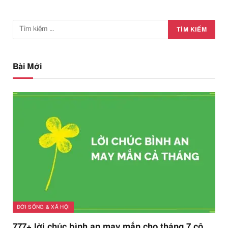
Bài Mới
ĐỜI SỐNG & XÃ HỘI
777+ lời chúc bình an may mắn cho tháng 7 cô