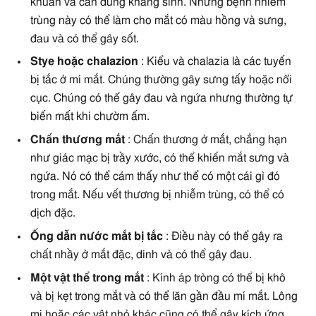
khuẩn và cần dùng kháng sinh. Những bệnh nhiễm
trùng này có thể làm cho mắt có màu hồng và sưng,
đau và có thể gây sốt.
Stye hoặc chalazion
: Kiểu và chalazia là các tuyến
bị tắc ở mí mắt. Chúng thường gây sưng tấy hoặc nổi
cục. Chúng có thể gây đau và ngứa nhưng thường tự
biến mất khi chườm ấm.
Chấn thương mắt
: Chấn thương ở mắt, chẳng hạn
như giác mạc bị trầy xước, có thể khiến mắt sưng và
ngứa. Nó có thể cảm thấy như thể có một cái gì đó
trong mắt. Nếu vết thương bị nhiễm trùng, có thể có
dịch đặc.
Ống dẫn nước mắt bị tắc
: Điều này có thể gây ra
chất nhầy ở mắt đặc, dính và có thể gây đau.
Một vật thể trong mắt
: Kính áp tròng có thể bị khô
và bị kẹt trong mắt và có thể lăn gần đầu mí mắt. Lông
mi hoặc các vật nhỏ khác cũng có thể gây kích ứng