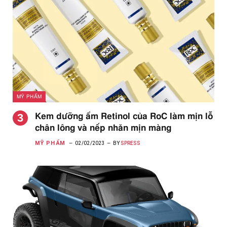
MỸ PHẨM
Kem dưỡng ẩm Retinol của RoC làm mịn lỗ
chân lông và nếp nhăn mịn màng
MỸ PHẨM
02/02/2023
BY
SPRESS