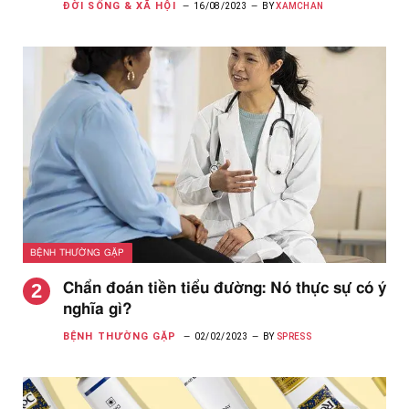
ĐỜI SỐNG & XÃ HỘI
16/08/2023
BY
XAMCHAN
BỆNH THƯỜNG GẶP
Chẩn đoán tiền tiểu đường: Nó thực sự có ý
nghĩa gì?
BỆNH THƯỜNG GẶP
02/02/2023
BY
SPRESS