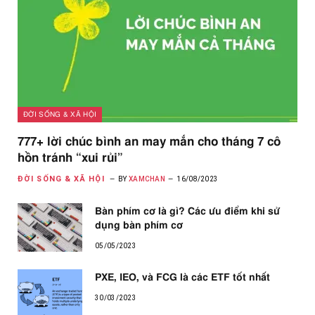
ĐỜI SỐNG & XÃ HỘI
777+ lời chúc bình an may mắn cho tháng 7 cô
hồn tránh “xui rủi”
ĐỜI SỐNG & XÃ HỘI
BY
XAMCHAN
16/08/2023
Bàn phím cơ là gì? Các ưu điểm khi sử
dụng bàn phím cơ
05/05/2023
PXE, IEO, và FCG là các ETF tốt nhất
30/03/2023