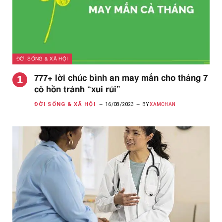
ĐỜI SỐNG & XÃ HỘI
777+ lời chúc bình an may mắn cho tháng 7
cô hồn tránh “xui rủi”
ĐỜI SỐNG & XÃ HỘI
16/08/2023
BY
XAMCHAN