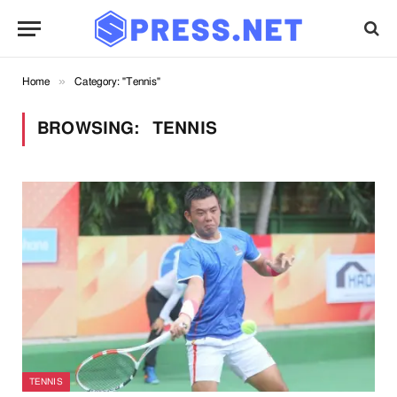
»
Home
Category: "Tennis"
BROWSING:
TENNIS
TENNIS