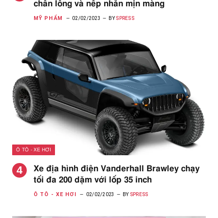
chân lông và nếp nhăn mịn màng
MỸ PHẨM
02/02/2023
BY
SPRESS
Ô TÔ - XE HƠI
Xe địa hình điện Vanderhall Brawley chạy
tối đa 200 dặm với lốp 35 inch
Ô TÔ - XE HƠI
02/02/2023
BY
SPRESS